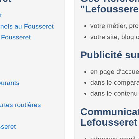
"Lefousseret
t
votre métier, pro
nels au Fousseret
votre site, blog
 Fousseret
Publicité su
en page d'accue
dans le compara
burants
dans le contenu 
rtes routières
Communicati
Lefousseret
sseret
adresses email 