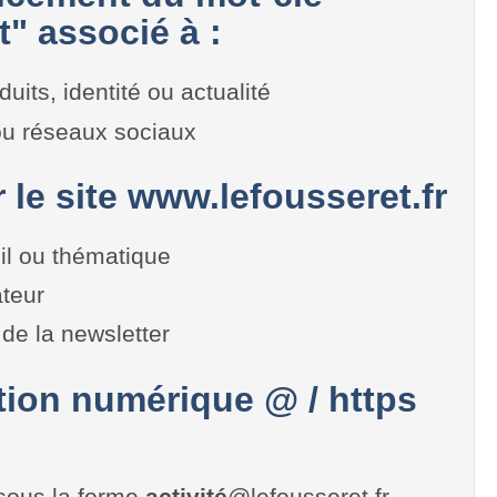
" associé à :
duits, identité ou actualité
 ou réseaux sociaux
r le site www.lefousseret.fr
il ou thématique
teur
de la newsletter
on numérique @ / https
sous la forme
activité
@lefousseret.fr