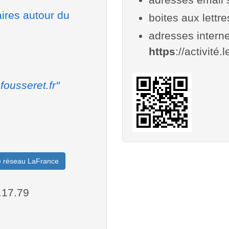
aires autour du
boites aux lettr
adresses interne
https
://activité.
fousseret.fr"
le réseau LaFrance
.17.79